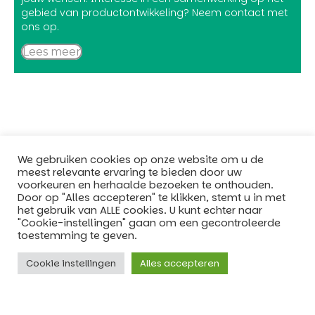
gebied van productontwikkeling? Neem contact met
ons op.
Lees meer
We gebruiken cookies op onze website om u de
meest relevante ervaring te bieden door uw
voorkeuren en herhaalde bezoeken te onthouden.
“Gedreven door smaak, innovatie en
Door op "Alles accepteren" te klikken, stemt u in met
duurzaamheid maken we elke dag met
het gebruik van ALLE cookies. U kunt echter naar
"Cookie-instellingen" gaan om een ​​gecontroleerde
passie de lekkerste plantaardige producten”
toestemming te geven.
+31 (0)570 86 01 00
info@bobeldijk.nl
Cookie instellingen
Alles accepteren