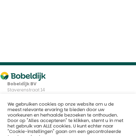
Bobeldijk BV
Staverenstraat 14
7418 CJ Deventer
Nederland
We gebruiken cookies op onze website om u de
+31 (0)570 86 01 00
meest relevante ervaring te bieden door uw
voorkeuren en herhaalde bezoeken te onthouden.
KvK: 38021702
Door op "Alles accepteren" te klikken, stemt u in met
BTW: NL8006.06.607.B01
het gebruik van ALLE cookies. U kunt echter naar
"Cookie-instellingen" gaan om een ​​gecontroleerde