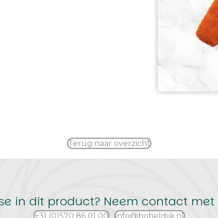
Terug naar overzicht
sse in dit product? Neem contact met 
+31 (0)570 86 01 00
info@bobeldijk.nl